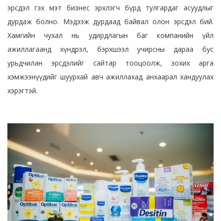
эрсдэл гэх мэт бизнес эрхлэгч бүрд тулгардаг асуудлыг
дурдаж болно. Мэдээж дурдаад байвал олон эрсдэл бий.
Хамгийн чухал нь удирдлагын баг компанийн үйл
ажиллагаанд хүндрэл, бэрхшээл учирсны дараа бус
урьдчилан эрсдэлийг сайтар тооцоолж, зохих арга
хэмжээнүүдийг шуурхай авч ажиллахад анхаарал хандуулах
хэрэгтэй.