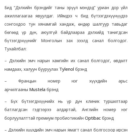
Бид “Дэлхийн брэндийг таны эрүүл мэндэд” уриан дор үйл
ажиллагаагаа явуулдаг. Иймдээ ч бид бүтээгдэхүүнүүдээ
сонгохдоо тун хянамгай хандаж, өндөр шалгуур тавьдаг
бөгөөд үр дүн, аюулгүй байдлаараа дэлхийд танигдсан
бүтээгдэхүүнийг Монголын зах зээлд санал болгодог.
Тухайлбал:
– Дэлхийн эмч нарын хамгийн их санал болгодог, өвдөлт
Tylenol
намдаах, халуун бууруулах
брэнд
– Францын номер нэг хүүхдийн арьс
Mustela
арчилгааны
брэнд
– Бүх бүтээгдэхүүнийх нь үр дүн клиник туршилтаар
батлагдсан гэдгээрээ алдартай, Английн номер нэг
Optibac
борлуулалттай премиум пробиотикийн
брэнд
– Дэлхийн хүүхдийн эмч нарын ямагт санал болгосоор ирсэн