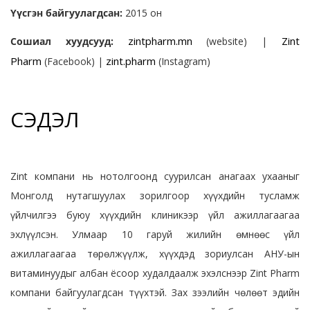
Үүсгэн байгуулагдсан:
2015 он
zintpharm.mn
Zint
Сошиал хуудсууд:
(website) |
Pharm
zint.pharm
(Facebook) |
(Instagram)
СЭДЭЛ
Zint компани нь нотолгоонд суурилсан анагаах ухааныг
Монголд нутагшуулах зорилгоор хүүхдийн тусламж
үйлчилгээ буюу хүүхдийн клиникээр үйл ажиллагаагаа
эхлүүлсэн. Улмаар 10 гаруй жилийн өмнөөс үйл
ажиллагаагаа төрөлжүүлж, хүүхдэд зориулсан АНУ-ын
витаминуудыг албан ёсоор худалдаалж эхэлснээр Zint Pharm
компани байгуулагдсан түүхтэй. Зах зээлийн чөлөөт эдийн