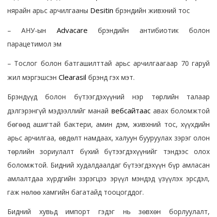
Desitin
нярайн арьс арчилгааны
брэндийн живхний тос
Advacare
– АНУ-ын
брэндийн антибиотик болон
парацетимол эм
– Тослог болон батгашилттай арьс арчилгаагаар 70 гаруй
Clearasil
жил мэргэшсэн
брэнд гэх мэт.
Брэндүүд болон бүтээгдэхүүний нэр төрлийн талаар
вебсайтаас
дэлгэрэнгүй мэдээллийг манай
авах боломжтой
бөгөөд ашигтай бактери, амин дэм, живхний тос, хүүхдийн
арьс арчилгаа, өвдөлт намдаах, халуун бууруулах зэрэг олон
төрлийн зориулалт бүхий бүтээгдэхүүнийг тэндээс олох
боломжтой. Бидний худалдаалдаг бүтээгдэхүүн бүр амласан
амлалтдаа хүрдгийн зэрэгцээ эрүүл мэндэд үзүүлэх эрсдэл,
гаж нөлөө хамгийн багатайд тооцогддог.
Бидний хувьд импорт гэдэг нь зөвхөн борлуулалт,