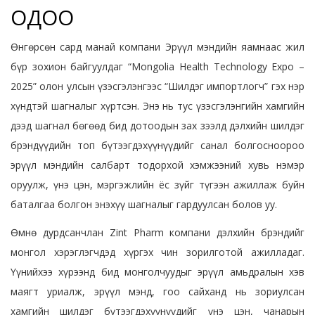
ОДОО
Өнгөрсөн сард манай компани Эрүүл мэндийн яамнаас жил
бүр зохион байгуулдаг “Mongolia Health Technology Expo –
2025” олон улсын үзэсгэлэнгээс “Шилдэг импортлогч” гэх нэр
хүндтэй шагналыг хүртсэн. Энэ нь тус үзэсгэлэнгийн хамгийн
дээд шагнал бөгөөд бид дотоодын зах зээлд дэлхийн шилдэг
брэндүүдийн топ бүтээгдэхүүнүүдийг санал болгосноороо
эрүүл мэндийн салбарт тодорхой хэмжээний хувь нэмэр
оруулж, үнэ цэн, мэргэжлийн ёс зүйг түгээн ажиллаж буйн
баталгаа болгон энэхүү шагналыг гардуулсан болов уу.
Өмнө дурдсанчлан Zint Pharm компани дэлхийн брэндийг
монгол хэрэглэгчдэд хүргэх чин зорилготой ажилладаг.
Үүнийхээ хүрээнд бид монголчуудыг эрүүл амьдралын хэв
маягт уриалж, эрүүл мэнд, гоо сайханд нь зориулсан
хамгийн шилдэг бүтээгдэхүүнүүдийг үнэ цэн, чанарын