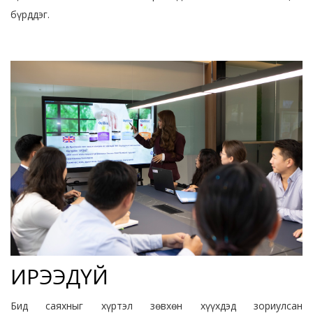
бүрддэг.
ИРЭЭДҮЙ
Бид саяхныг хүртэл зөвхөн хүүхдэд зориулсан