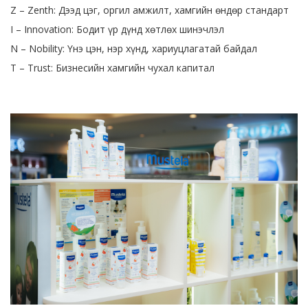
Z – Zenth: Дээд цэг, оргил амжилт, хамгийн өндөр стандарт
I – Innovation: Бодит үр дүнд хөтлөх шинэчлэл
N – Nobility: Үнэ цэн, нэр хүнд, хариуцлагатай байдал
T – Trust: Бизнесийн хамгийн чухал капитал