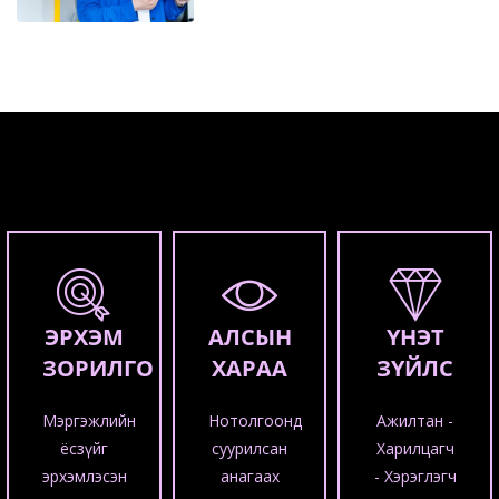
ЭРХЭМ
АЛСЫН
ҮНЭТ
ЗОРИЛГО
ХАРАА
ЗҮЙЛС
Мэргэжлийн
Нотолгоонд
Ажилтан -
ёсзүйг
суурилсан
Харилцагч
эрхэмлэсэн
анагаах
- Хэрэглэгч