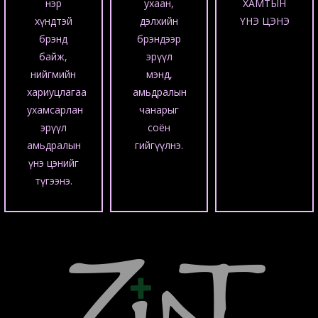
нэр
ухаан,
ХАМТЫН
хүндтэй
дэлхийн
ҮНЭ ЦЭНЭ
брэнд
брэндээр
байж,
эрүүл
нийгмийн
мэнд,
хариуцлагаа
амьдралын
ухамсарлан
чанарыг
эрүүл
соён
амьдралын
гийгүүлнэ.
үнэ цэнийг
түгээнэ.