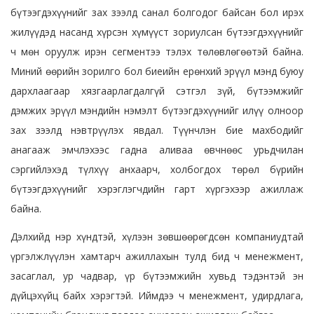
бүтээгдэхүүнийг зах зээлд санал болгодог байсан бол ирэх
жилүүдэд насанд хүрсэн хүмүүст зориулсан бүтээгдэхүүнийг
ч мөн оруулж ирэн сегментээ тэлэх төлөвлөгөөтэй байна.
Миний өөрийн зорилго бол биеийн ерөнхий эрүүл мэнд буюу
дархлаагаар хязгаарлагдалгүй сэтгэл зүй, бүтээмжийг
дэмжих эрүүл мэндийн нэмэлт бүтээгдэхүүнийг илүү олноор
зах зээлд нэвтрүүлэх явдал. Түүнчлэн бие махбодийг
анагааж эмчлэхээс гадна аливаа өвчнөөс урьдчилан
сэргийлэхэд түлхүү анхаарч, холбогдох төрөл бүрийн
бүтээгдэхүүнийг хэрэглэгчдийн гарт хүргэхээр ажиллаж
байна.
Дэлхийд нэр хүндтэй, хүлээн зөвшөөрөгдсөн компаниудтай
үргэлжлүүлэн хамтарч ажиллахын тулд бид ч менежмент,
засаглал, ур чадвар, үр бүтээмжийн хувьд тэдэнтэй эн
дүйцэхүйц байх хэрэгтэй. Иймдээ ч менежмент, удирдлага,