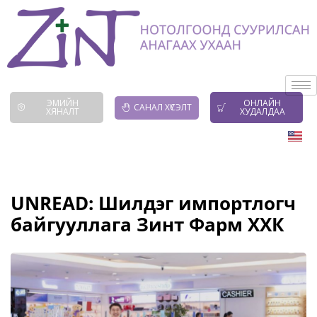
ЭМИЙН
ОНЛАЙН
САНАЛ ХҮСЭЛТ
ХЯНАЛТ
ХУДАЛДАА
UNREAD: Шилдэг импортлогч
байгууллага Зинт Фарм ХХК