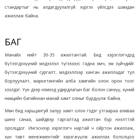
стандартыг нь алдагдуулалгүй хүргэх үйлсдээ шамдан
ажиллаж байна.
БАГ
Манайх нийт 30-35 ажилтантай. Бид хэрэглэгчдэд
бүтээгдэхүүний мэдээлэл түгээхээс гадна эмч, эм зүйчдийг
бүтээгдэхүүний сургалт, мэдээллээр ханган ажилладаг тул
борлуулалт, маркетингийн алба хамгийн олон орон тоог
эзэлдэг. Үүн дээр нэмээд удирдлагын баг болон санхүү, хүний
нөөцийн багийнхан манай хамт олныг бүрдүүлж байна.
Мөн бид харьцангуй залуу хамт олон гэдэг утгаараа аливаа
шинэ санаа, шийдвэр гаргалтад ажилтан бүр нээлттэй
оролцдог. Ингэснээр хэрэглэгч нартай ч ойртон ажиллаж,
хүн төвт менежментийг хэрэгжүүлж ажиллах бололцоо