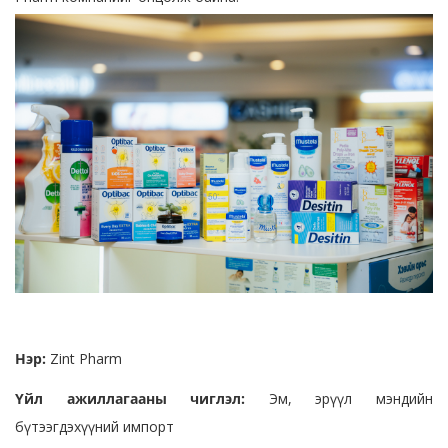
Нэр:
Zint Pharm
Үйл ажиллагааны чиглэл:
Эм, эрүүл мэндийн
бүтээгдэхүүний импорт