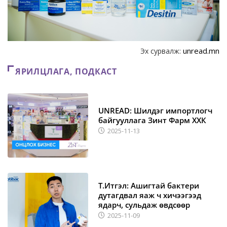
unread.mn
Эх сурвалж:
ЯРИЛЦЛАГА, ПОДКАСТ
UNREAD: Шилдэг импортлогч
байгууллага Зинт Фарм ХХК
2025-11-13
Т.Итгэл: Ашигтай бактери
дутагдвал яаж ч хичээгээд
ядарч, сульдаж өвдсөөр
2025-11-09