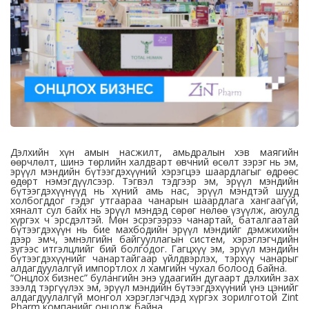
Дэлхийн хүн амын насжилт, амьдралын хэв маягийн
өөрчлөлт, шинэ төрлийн халдварт өвчний өсөлт зэрэг нь эм,
эрүүл мэндийн бүтээгдэхүүний хэрэгцээ шаардлагыг өдрөөс
өдөрт нэмэгдүүлсээр. Тэгвэл тэдгээр эм, эрүүл мэндийн
бүтээгдэхүүнүүд нь хүний амь нас, эрүүл мэндтэй шууд
холбогддог гэдэг утгаараа чанарын шаардлага хангаагүй,
хяналт сул байх нь эрүүл мэндэд сөрөг нөлөө үзүүлж, аюулд
хүргэх ч эрсдэлтэй. Мөн эсрэгээрээ чанартай, баталгаатай
бүтээгдэхүүн нь бие махбодийн эрүүл мэндийг дэмжихийн
дээр эмч, эмнэлгийн байгууллагын систем, хэрэглэгчдийн
зүгээс итгэлцлийг бий болгодог. Гагцхүү эм, эрүүл мэндийн
бүтээгдэхүүнийг чанартайгаар үйлдвэрлэх, тэрхүү чанарыг
алдагдуулалгүй импортлох л хамгийн чухал болоод байна.
“Онцлох бизнес” булангийн энэ удаагийн дугаарт дэлхийн зах
зээлд тэргүүлэх эм, эрүүл мэндийн бүтээгдэхүүний үнэ цэнийг
алдагдуулалгүй монгол хэрэглэгчдэд хүргэх зорилготой Zint
Pharm компанийг онцолж байна.