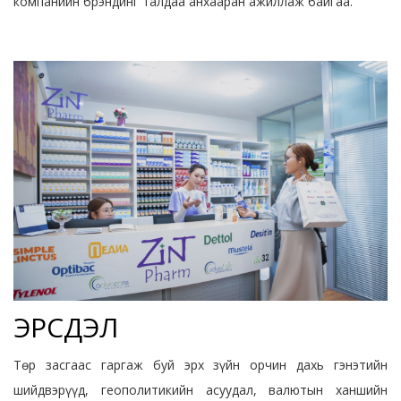
компанийн брэндинг талдаа анхааран ажиллаж байгаа.
ЭРСДЭЛ
Төр засгаас гаргаж буй эрх зүйн орчин дахь гэнэтийн
шийдвэрүүд, геополитикийн асуудал, валютын ханшийн