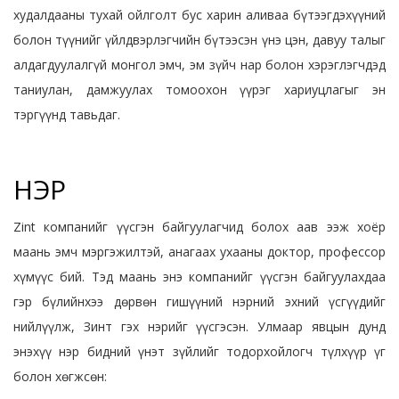
худалдааны тухай ойлголт бус харин аливаа бүтээгдэхүүний
болон түүнийг үйлдвэрлэгчийн бүтээсэн үнэ цэн, давуу талыг
алдагдуулалгүй монгол эмч, эм зүйч нар болон хэрэглэгчдэд
таниулан, дамжуулах томоохон үүрэг хариуцлагыг эн
тэргүүнд тавьдаг.
НЭР
Zint компанийг үүсгэн байгуулагчид болох аав ээж хоёр
маань эмч мэргэжилтэй, анагаах ухааны доктор, профессор
хүмүүс бий. Тэд маань энэ компанийг үүсгэн байгуулахдаа
гэр бүлийнхээ дөрвөн гишүүний нэрний эхний үсгүүдийг
нийлүүлж, Зинт гэх нэрийг үүсгэсэн. Улмаар явцын дунд
энэхүү нэр бидний үнэт зүйлийг тодорхойлогч түлхүүр үг
болон хөгжсөн: