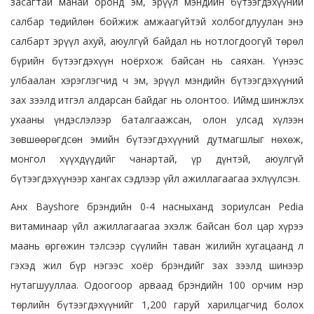
засагтай манай оронд эм, эрүүл мэндийн бүтээгдэхүүний
салбар төдийлөн бойжиж амжаагүйтэй холбогдлуулан энэ
салбарт эрүүл ахуй, аюулгүй байдал нь нотлогдоогүй төрөл
бүрийн бүтээгдэхүүн ноёрхож байсан нь саяхан. Үүнээс
улбаалан хэрэглэгчид ч эм, эрүүл мэндийн бүтээгдэхүүний
зах зээлд итгэл алдарсан байдаг нь олонтоо. Иймд шинжлэх
ухааны үндэслэлээр баталгаажсан, олон улсад хүлээн
зөвшөөрөгдсөн эмийн бүтээгдэхүүний дутмагшлыг нөхөж,
монгол хүүхдүүдийг чанартай, үр дүнтэй, аюулгүй
бүтээгдэхүүнээр хангах сэдлээр үйл ажиллагаагаа эхлүүлсэн.
Анх Bayshore брэндийн 0-4 насныханд зориулсан Pedia
витаминаар үйл ажиллагаагаа эхэлж байсан бол цар хүрээ
маань өргөжин тэлсээр сүүлийн таван жилийн хугацаанд л
гэхэд жил бүр нэгээс хоёр брэндийг зах зээлд шинээр
нутагшууллаа. Одоогоор арваад брэндийн 100 орчим нэр
төрлийн бүтээгдэхүүнийг 1,200 гаруй харилцагчид болох