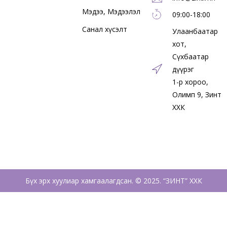
Мэдээ, Мэдээлэл
09:00-18:00
Санал хүсэлт
Улаанбаатар
хот,
Сүхбаатар
дүүрэг
1-р хороо,
Олимп 9, Зинт
ХХК
Бүх эрх хуулиар хамгаалагдсан. © 2025. “ЗИНТ” ХХК