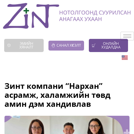
ЭМИЙН
ОНЛАЙН
САНАЛ ХҮСЭЛТ
ХЯНАЛТ
ХУДАЛДАА
Зинт компани “Нархан”
асрамж, халамжийн төвд
амин дэм хандивлав