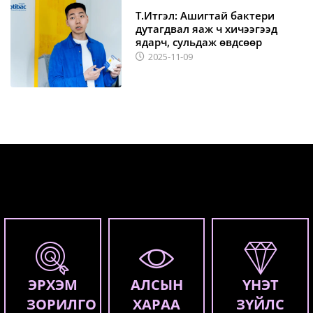
Т.Итгэл: Ашигтай бактери
дутагдвал яаж ч хичээгээд
ядарч, сульдаж өвдсөөр
2025-11-09
ЭРХЭМ
АЛСЫН
ҮНЭТ
ЗОРИЛГО
ХАРАА
ЗҮЙЛС