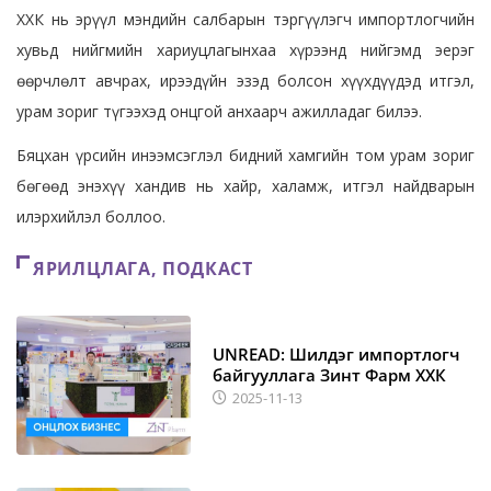
ХХК нь эрүүл мэндийн салбарын тэргүүлэгч импортлогчийн
хувьд нийгмийн хариуцлагынхаа хүрээнд нийгэмд эерэг
өөрчлөлт авчрах, ирээдүйн эзэд болсон хүүхдүүдэд итгэл,
урам зориг түгээхэд онцгой анхаарч ажилладаг билээ.
Бяцхан үрсийн инээмсэглэл бидний хамгийн том урам зориг
бөгөөд энэхүү хандив нь хайр, халамж, итгэл найдварын
илэрхийлэл боллоо.
ЯРИЛЦЛАГА, ПОДКАСТ
UNREAD: Шилдэг импортлогч
байгууллага Зинт Фарм ХХК
2025-11-13