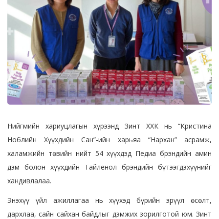
Нийгмийн хариуцлагын хүрээнд Зинт ХХК нь “Кристина
Ноблийн Хүүхдийн Сан”-ийн харьяа “Нархан” асрамж,
халамжийн төвийн нийт 54 хүүхдэд Педиа брэндийн амин
дэм болон хүүхдийн Тайленол брэндийн бүтээгдэхүүнийг
хандивлалаа.
Энэхүү үйл ажиллагаа нь хүүхэд бүрийн эрүүл өсөлт,
дархлаа, сайн сайхан байдлыг дэмжих зорилготой юм. Зинт