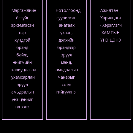
Мэргэжлийн
Нотолгоонд
Ажилтан -
ёсзүйг
суурилсан
Харилцагч
эрхэмлэсэн
анагаах
- Хэрэглэгч
нэр
ухаан,
ХАМТЫН
хүндтэй
дэлхийн
ҮНЭ ЦЭНЭ
брэнд
брэндээр
байж,
эрүүл
нийгмийн
мэнд,
хариуцлагаа
амьдралын
ухамсарлан
чанарыг
эрүүл
соён
амьдралын
гийгүүлнэ.
үнэ цэнийг
түгээнэ.